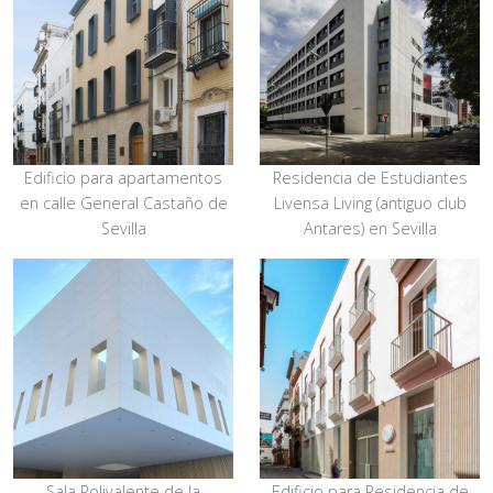
Edificio para apartamentos
Residencia de Estudiantes
en calle General Castaño de
Livensa Living (antiguo club
Sevilla
Antares) en Sevilla
Sala Polivalente de la
Edificio para Residencia de