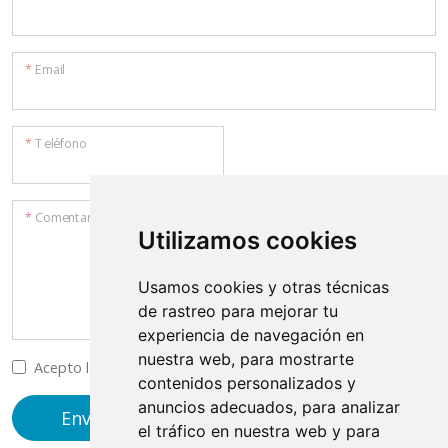
*
Email
*
Teléfono
*
Comentarios
Utilizamos cookies
Usamos cookies y otras técnicas
de rastreo para mejorar tu
experiencia de navegación en
nuestra web, para mostrarte
Acepto la
política de privacidad
y
protección de datos
contenidos personalizados y
anuncios adecuados, para analizar
Enviar
el tráfico en nuestra web y para