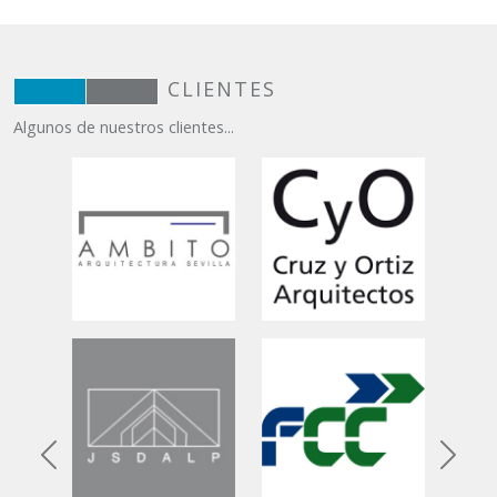
CLIENTES
Algunos de nuestros clientes...
Anterior
Siguie