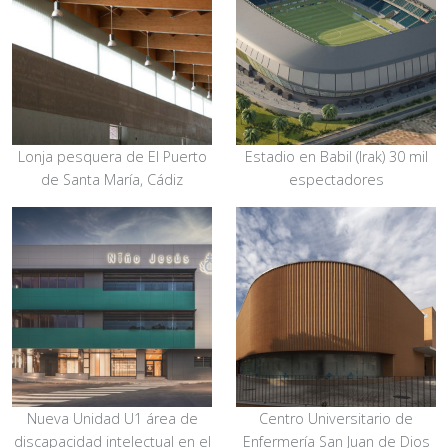
Lonja pesquera de El Puerto
Estadio en Babil (Irak) 30 mil
de Santa María, Cádiz
espectadores
Nueva Unidad U1 área de
Centro Universitario de
discapacidad intelectual en el
Enfermería San Juan de Dios